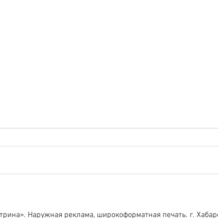
Нова
Вывеска для нового салона
«Айкрафт Оптика» в
Хабаровске.
рина». Наружная реклама, широкоформатная печать. г. Хабаро