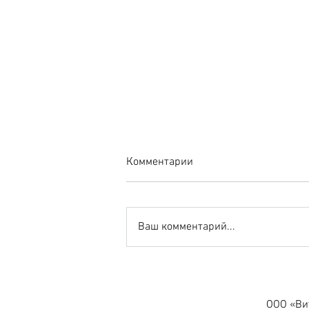
Комментарии
Ваш комментарий...
Амурск. ТЦ «Линкор».
Вывеска «Kari».
ООО «Вит