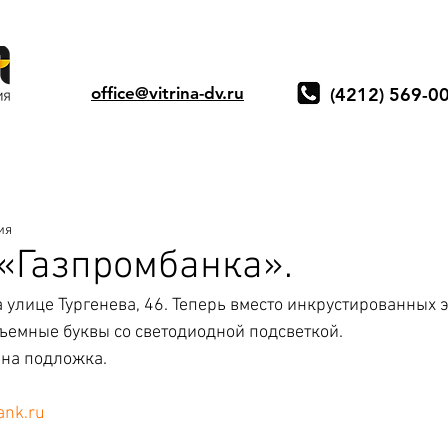
office@vitrina-dv.ru
(4212) 569-0
ия
«Газпромбанка».
 улице Тургенева, 46. Теперь вместо инкрустированных 
емные буквы со светодиодной подсветкой. 
на подложка.
nk.ru