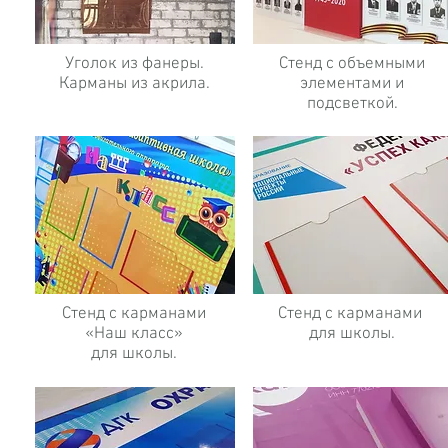
Уголок из фанеры.
Стенд с объемными
Карманы из акрила.
элементами и
подсветкой.
Стенд с карманами
Стенд с карманами
«Наш класс»
для школы.
для школы.